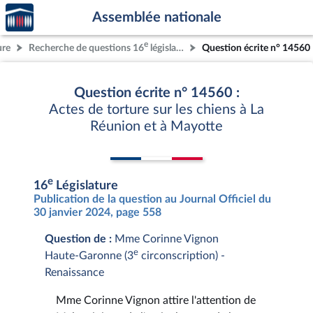
Accèder
Aller au contenu
Aller en bas de la page
Assemblée nationale
à la
page
e
ure
Recherche de questions 16
législature
Question écrite n° 14560
d'accueil
Question écrite n° 14560 :
Actes de torture sur les chiens à La
Réunion et à Mayotte
e
16
Législature
Publication de la question au Journal Officiel du
30 janvier 2024, page 558
Question de :
Mme Corinne Vignon
e
Haute-Garonne (3
circonscription) -
Renaissance
Mme Corinne Vignon attire l'attention de