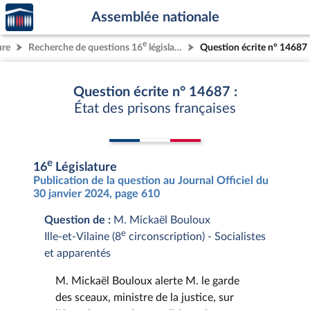
Accèder
Aller au contenu
Aller en bas de la page
Assemblée nationale
à la
page
e
ure
Recherche de questions 16
législature
Question écrite n° 14687
d'accueil
Question écrite n° 14687 :
État des prisons françaises
e
16
Législature
Publication de la question au Journal Officiel du
30 janvier 2024, page 610
Question de :
M. Mickaël Bouloux
e
Ille-et-Vilaine (8
circonscription) - Socialistes
et apparentés
M. Mickaël Bouloux alerte M. le garde
des sceaux, ministre de la justice, sur