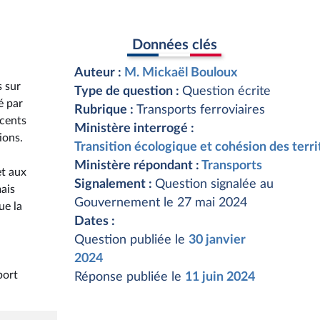
Données clés
Auteur :
M. Mickaël Bouloux
s sur
Type de question :
Question écrite
é par
Rubrique :
Transports ferroviaires
 cents
Ministère interrogé :
ions.
Transition écologique et cohésion des terri
Ministère répondant :
Transports
et aux
Signalement :
Question signalée au
mais
Gouvernement le 27 mai 2024
ue la
Dates :
Question publiée le
30 janvier
2024
port
Réponse publiée le
11 juin 2024