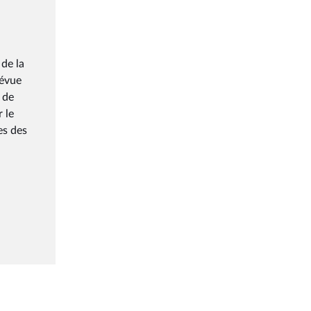
de la
révue
 de
r le
es des