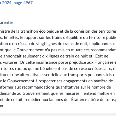
in 2024, page 4967
parentés
istre de la transition écologique et de la cohésion des territoire
. En effet, le rapport sur les trains d'équilibre du territoire publi
n d'un réseau de vingt lignes de trains de nuit, impliquant six
dant que le Gouvernement n'a pas mis en œuvre ces recommandat
 annonçait seulement dix lignes de train de nuit et l'État ne
oitures. Or cette insuffisance porte préjudice aux Françaises 
rritoires ruraux qui ne bénéficient pas de ce réseau nécessaire, 
ituent une alternative essentielle aux transports polluants tels q
elle le Gouvernement à respecter ses engagements en matière de
onformer aux recommandations quantitatives sur le nombre de
, il demande au Gouvernement quelles mesures il entend mettre en
t, de ce fait, remédier aux lacunes de l'État en matière de trans
ux.