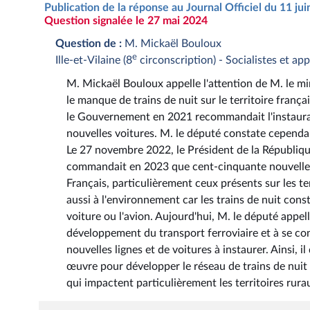
Publication de la réponse au Journal Officiel du 11 ju
Question signalée le 27 mai 2024
Question de :
M. Mickaël Bouloux
e
Ille-et-Vilaine (8
circonscription) - Socialistes et ap
M. Mickaël Bouloux appelle l'attention de M. le min
le manque de trains de nuit sur le territoire français
le Gouvernement en 2021 recommandait l'instauratio
nouvelles voitures. M. le député constate cepen
Le 27 novembre 2022, le Président de la République
commandait en 2023 que cent-cinquante nouvelles v
Français, particulièrement ceux présents sur les te
aussi à l'environnement car les trains de nuit const
voiture ou l'avion. Aujourd'hui, M. le député app
développement du transport ferroviaire et à se c
nouvelles lignes et de voitures à instaurer. Ainsi
œuvre pour développer le réseau de trains de nuit e
qui impactent particulièrement les territoires rura