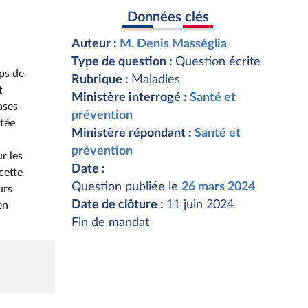
Données clés
Auteur :
M. Denis Masséglia
Type de question :
Question écrite
rps de
Rubrique :
Maladies
t
Ministère interrogé :
Santé et
ases
prévention
ntée
Ministère répondant :
Santé et
prévention
r les
Date :
cette
Question publiée le
26 mars 2024
urs
Date de clôture :
11 juin 2024
en
Fin de mandat