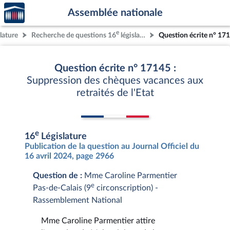
Accèder
Aller au contenu
Aller en bas de la page
Assemblée nationale
à la
page
e
lature
Recherche de questions 16
législature
Question écrite n° 17
d'accueil
Question écrite n° 17145 :
Suppression des chèques vacances aux
retraités de l'Etat
e
16
Législature
Publication de la question au Journal Officiel du
16 avril 2024, page 2966
Question de :
Mme Caroline Parmentier
e
Pas-de-Calais (9
circonscription) -
Rassemblement National
Mme Caroline Parmentier attire