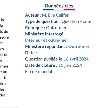
Données clés
Auteur :
M. Elie Califer
 la
Type de question :
Question écrite
la
Rubrique :
Outre-mer
ts de
Ministère interrogé :
assure
Intérieur et outre-mer
le
Ministère répondant :
Outre-mer
nes
Date :
it de
Question publiée le
16 avril 2024
se
Date de clôture :
11 juin 2024
termes
Fin de mandat
er au
arte.
être
des
ndre