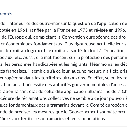
arentés
 de l'intérieur et des outre-mer sur la question de l'application de
tée en 1961, ratifiée par la France en 1973 et révisée en 1996, 
l de l'Europe qui, complétant la Convention européenne des droi
x et économiques fondamentaux. Plus rigoureusement, elle leur 
i, le droit au logement, le droit à la santé, le droit à l'éducation, 
sociaux, etc. Aussi, elle met l'accent sur la protection des person
s, les personnes handicapées et les migrants. Néanmoins, en dép
tés françaises, il semble qu'à ce jour, aucune mesure n'ait été pri
e européenne dans les territoires ultramarins. En effet, selon les 
plication aurait nécessité des autorités gouvernementales d'adress
ration faisant état de cette dite application ultramarine de la Ch
océdure de réclamations collectives ne semble à ce jour pouvoir 
miques fondamentaux des ultramarins devant le Comité européen 
mande de préciser les mesures que le Gouvernement souhaite pre
icier aux territoires ultramarins et leurs populations.