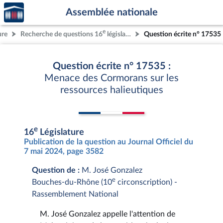
Accèder
Aller au contenu
Aller en bas de la page
Assemblée nationale
à la
page
e
ure
Recherche de questions 16
législature
Question écrite n° 17535
d'accueil
Question écrite n° 17535 :
Menace des Cormorans sur les
ressources halieutiques
e
16
Législature
Publication de la question au Journal Officiel du
7 mai 2024, page 3582
Question de :
M. José Gonzalez
e
Bouches-du-Rhône (10
circonscription) -
Rassemblement National
M. José Gonzalez appelle l'attention de