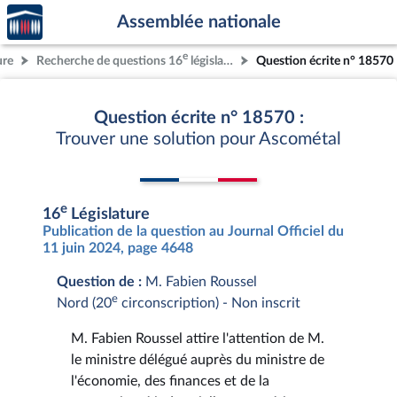
Accèder
Aller au contenu
Aller en bas de la page
Assemblée nationale
à la
page
e
ure
Recherche de questions 16
législature
Question écrite n° 18570
d'accueil
Question écrite n° 18570 :
Trouver une solution pour Ascométal
e
16
Législature
Publication de la question au Journal Officiel du
11 juin 2024, page 4648
Question de :
M. Fabien Roussel
e
Nord (20
circonscription) - Non inscrit
M. Fabien Roussel attire l'attention de M.
le ministre délégué auprès du ministre de
l'économie, des finances et de la