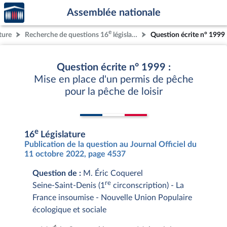
Accèder
Aller au contenu
Aller en bas de la page
Assemblée nationale
à la
page
e
ture
Recherche de questions 16
législature
Question écrite n° 1999
d'accueil
Question écrite n° 1999 :
Mise en place d'un permis de pêche
pour la pêche de loisir
e
16
Législature
Publication de la question au Journal Officiel du
11 octobre 2022, page 4537
Question de :
M. Éric Coquerel
re
Seine-Saint-Denis (1
circonscription) - La
France insoumise - Nouvelle Union Populaire
écologique et sociale