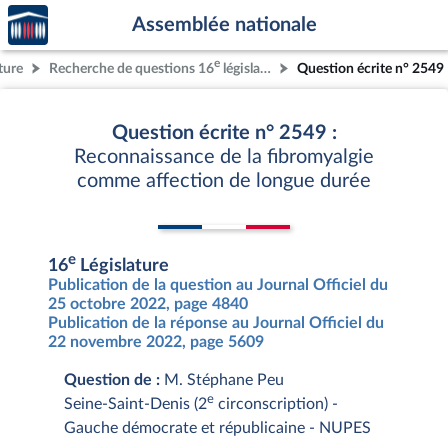
Accèder
Aller au contenu
Aller en bas de la page
Assemblée nationale
à la
page
e
ture
Recherche de questions 16
législature
Question écrite n° 2549
d'accueil
Question écrite n° 2549 :
Reconnaissance de la fibromyalgie
comme affection de longue durée
e
16
Législature
Publication de la question au Journal Officiel du
25 octobre 2022, page 4840
Publication de la réponse au Journal Officiel du
22 novembre 2022, page 5609
Question de :
M. Stéphane Peu
e
Seine-Saint-Denis (2
circonscription) -
Gauche démocrate et républicaine - NUPES