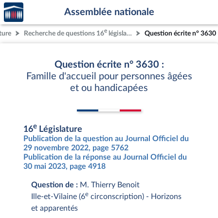
Accèder
Aller au contenu
Aller en bas de la page
Assemblée nationale
à la
page
e
ture
Recherche de questions 16
législature
Question écrite n° 3630
d'accueil
Question écrite n° 3630 :
Famille d'accueil pour personnes âgées
et ou handicapées
e
16
Législature
Publication de la question au Journal Officiel du
29 novembre 2022, page 5762
Publication de la réponse au Journal Officiel du
30 mai 2023, page 4918
Question de :
M. Thierry Benoit
e
Ille-et-Vilaine (6
circonscription) - Horizons
et apparentés