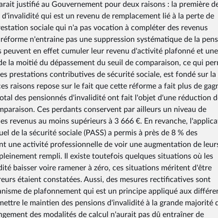
rait justifié au Gouvernement pour deux raisons : la première d
d'invalidité qui est un revenu de remplacement lié à la perte de
prestation sociale qui n'a pas vocation à compléter des revenus
, la réforme n'entraine pas une suppression systématique de la pen
s peuvent en effet cumuler leur revenu d'activité plafonné et une
r de la moitié du dépassement du seuil de comparaison, ce qui pe
des prestations contributives de sécurité sociale, est fondé sur la
s raisons repose sur le fait que cette réforme a fait plus de gag
al des pensionnés d'invalidité ont fait l'objet d'une réduction 
mparaison. Ces perdants conservent par ailleurs un niveau de
des revenus au moins supérieurs à 3 666 €. En revanche, l'applica
l de la sécurité sociale (PASS) a permis à près de 8 % des
nt une activité professionnelle de voir une augmentation de leur
ci pleinement rempli. Il existe toutefois quelques situations où les
ité baisser voire ramener à zéro, ces situations méritent d'être
eurs étaient constatées. Aussi, des mesures rectificatives sont
nisme de plafonnement qui est un principe appliqué aux différe
mettre le maintien des pensions d'invalidité à la grande majorité 
angement des modalités de calcul n'aurait pas dû entraîner de