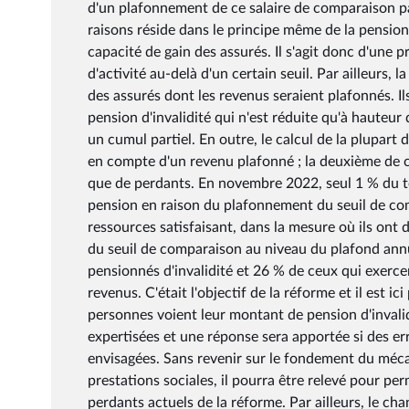
d'un plafonnement de ce salaire de comparaison pa
raisons réside dans le principe même de la pension 
capacité de gain des assurés. Il s'agit donc d'une 
d'activité au-delà d'un certain seuil. Par ailleurs
des assurés dont les revenus seraient plafonnés. Il
pension d'invalidité qui n'est réduite qu'à hauteu
un cumul partiel. En outre, le calcul de la plupart 
en compte d'un revenu plafonné ; la deuxième de ce
que de perdants. En novembre 2022, seul 1 % du tot
pension en raison du plafonnement du seuil de co
ressources satisfaisant, dans la mesure où ils ont 
du seuil de comparaison au niveau du plafond annue
pensionnés d'invalidité et 26 % de ceux qui exerce
revenus. C'était l'objectif de la réforme et il est i
personnes voient leur montant de pension d'invalid
expertisées et une réponse sera apportée si des err
envisagées. Sans revenir sur le fondement du méca
prestations sociales, il pourra être relevé pour per
perdants actuels de la réforme. Par ailleurs, le ch