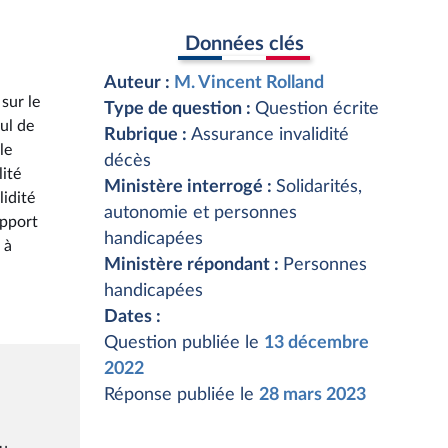
Données clés
Auteur :
M. Vincent Rolland
sur le
Type de question :
Question écrite
mul de
Rubrique :
Assurance invalidité
le
décès
lité
Ministère interrogé :
Solidarités,
lidité
autonomie et personnes
apport
handicapées
 à
Ministère répondant :
Personnes
handicapées
Dates :
Question publiée le
13 décembre
2022
Réponse publiée le
28 mars 2023