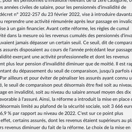
, pour les pensionnés d'invalidité relevant de la 1ère catégorie, 
 années civiles de salaire, pour les pensionnés d'invalidité de
 décret n° 2022-257 du 23 février 2022, vise à introduire davant
ou reprendre une activité rémunérée après leur passage en invali
se à un gain financier. Avant cette réforme, les règles de cumul
tivité dans la mesure où les revenus cumulés des pensionnés d'inva
ouvaient jamais dépasser un certain seuil. Ce seuil, dit de compar
les assurés disposaient au cours de l'année précédant leur passag
alidité exerçant une activité professionnelle et dont les revenus
 plus leur pension d'invalidité diminuer que de moitié. Il est ra
montant du dépassement du seuil de comparaison, jusqu'à parfois 
Par ailleurs et pour éviter de pénaliser les assurés ayant connu 
té, le seuil de comparaison peut désormais être fixé soit au nivea
sage en invalidité, soit au niveau du salaire annuel moyen des dix
favorable à l'assuré. Ainsi, la réforme a introduit la mise en place 
 désormais limité au plafond de la sécurité sociale, soit 3 666 eur
6,9 % par rapport au niveau de 2022. C'est sur ce point plus
effet, certains assurés, dont les revenus étaient supérieurs au p
urs revenus diminuer du fait de la réforme. Le choix de la mise en