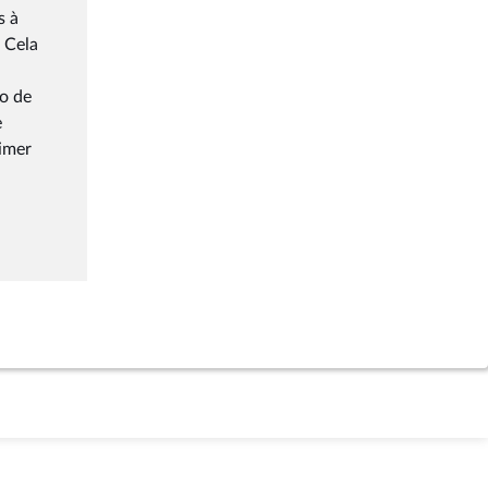
s à
. Cela
ro de
e
rimer