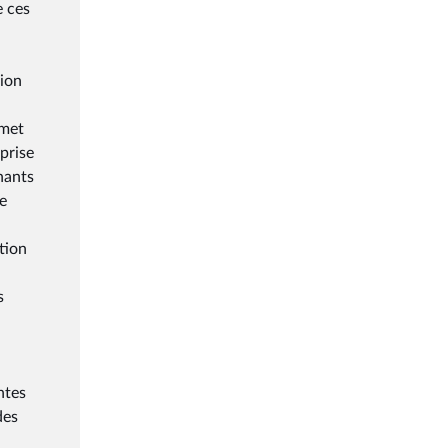
e ces
sion
rmet
 prise
nants
de
tion
s
ntes
des