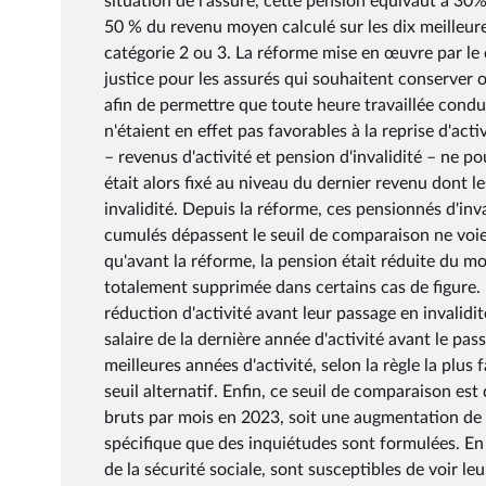
situation de l'assuré, cette pension équivaut à 30%
50 % du revenu moyen calculé sur les dix meilleures
catégorie 2 ou 3. La réforme mise en œuvre par le
justice pour les assurés qui souhaitent conserver 
afin de permettre que toute heure travaillée condui
n'étaient en effet pas favorables à la reprise d'ac
– revenus d'activité et pension d'invalidité – ne p
était alors fixé au niveau du dernier revenu dont 
invalidité. Depuis la réforme, ces pensionnés d'inv
cumulés dépassent le seuil de comparaison ne voient
qu'avant la réforme, la pension était réduite du 
totalement supprimée dans certains cas de figure. 
réduction d'activité avant leur passage en invalidi
salaire de la dernière année d'activité avant le pas
meilleures années d'activité, selon la règle la plus 
seuil alternatif. Enfin, ce seuil de comparaison est
bruts par mois en 2023, soit une augmentation de 
spécifique que des inquiétudes sont formulées. En 
de la sécurité sociale, sont susceptibles de voir le