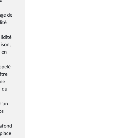
ou
age de
dité
lidité
aison,
e en
ppelé
être
une
u du
d'un
os
lafond
 place