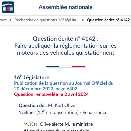
Accèder
Aller au contenu
Aller en bas de la page
Assemblée nationale
à la
page
e
ture
Recherche de questions 16
législature
Question écrite n° 4142
d'accueil
Question écrite n° 4142 :
Faire appliquer la réglementation sur les
moteurs des véhicules qui stationnent
e
16
Législature
Publication de la question au Journal Officiel du
20 décembre 2022, page 6402
Question renouvelée le 2 avril 2024
Question de :
M. Karl Olive
e
Yvelines (12
circonscription) - Renaissance
M. Karl Olive alerte M. le ministre