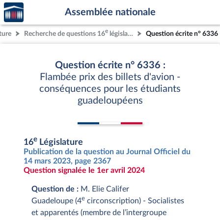
Accèder
Aller au contenu
Aller en bas de la page
Assemblée nationale
à la
page
e
ture
Recherche de questions 16
législature
Question écrite n° 6336
d'accueil
Question écrite n° 6336 :
Flambée prix des billets d'avion -
conséquences pour les étudiants
guadeloupéens
e
16
Législature
Publication de la question au Journal Officiel du
14 mars 2023, page 2367
Question signalée le 1er avril 2024
Question de :
M. Elie Califer
e
Guadeloupe (4
circonscription) - Socialistes
et apparentés (membre de l’intergroupe