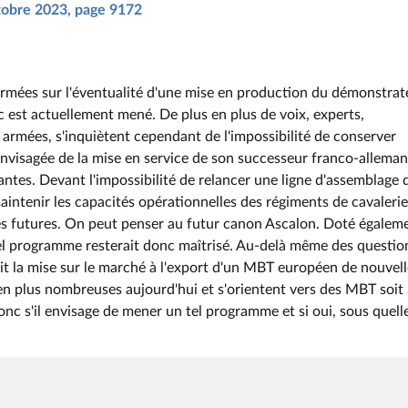
ctobre 2023, page 9172
 armées sur l'éventualité d'une mise en production du démonstrat
est actuellement mené. De plus en plus de voix, experts,
 armées, s'inquiètent cependant de l'impossibilité de conserver
envisagée de la mise en service de son successeur franco-alleman
antes. Devant l'impossibilité de relancer une ligne d'assemblage 
aintenir les capacités opérationnelles des régiments de cavalerie
ies futures. On peut penser au futur canon Ascalon. Doté égalem
tel programme resterait donc maîtrisé. Au-delà même des questio
ait la mise sur le marché à l'export d'un MBT européen de nouvel
n plus nombreuses aujourd'hui et s'orientent vers des MBT soit
onc s'il envisage de mener un tel programme et si oui, sous quell