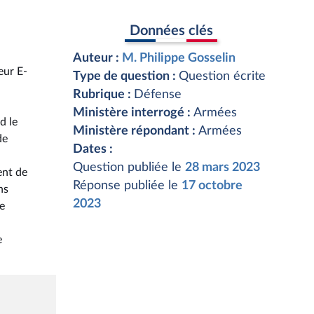
Données clés
Auteur :
M. Philippe Gosselin
eur E-
Type de question :
Question écrite
Rubrique :
Défense
Ministère interrogé :
Armées
d le
Ministère répondant :
Armées
de
Dates :
Question publiée le
28 mars 2023
ent de
Réponse publiée le
17 octobre
ns
2023
le
e