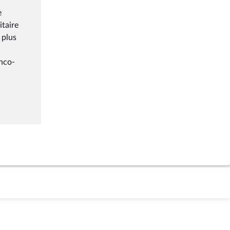
e
itaire
 plus
anco-