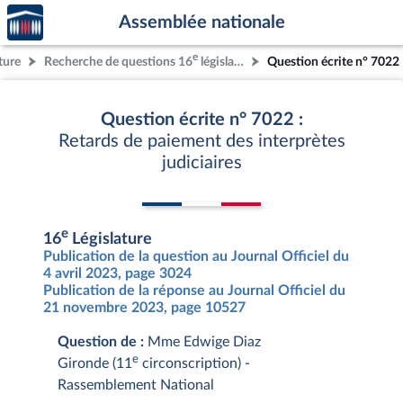
Accèder
Aller au contenu
Aller en bas de la page
Assemblée nationale
à la
page
e
ture
Recherche de questions 16
législature
Question écrite n° 7022
d'accueil
Question écrite n° 7022 :
Retards de paiement des interprètes
judiciaires
e
16
Législature
Publication de la question au Journal Officiel du
4 avril 2023, page 3024
Publication de la réponse au Journal Officiel du
21 novembre 2023, page 10527
Question de :
Mme Edwige Diaz
e
Gironde (11
circonscription) -
Rassemblement National