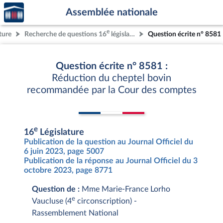
Accèder
Aller au contenu
Aller en bas de la page
Assemblée nationale
à la
page
e
ture
Recherche de questions 16
législature
Question écrite n° 8581
d'accueil
Question écrite n° 8581 :
Réduction du cheptel bovin
recommandée par la Cour des comptes
e
16
Législature
Publication de la question au Journal Officiel du
6 juin 2023, page 5007
Publication de la réponse au Journal Officiel du 3
octobre 2023, page 8771
Question de :
Mme Marie-France Lorho
e
Vaucluse (4
circonscription) -
Rassemblement National