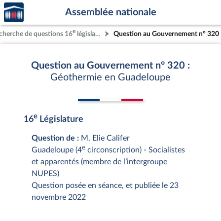
Accèder
Aller au contenu
Aller en bas de la page
Assemblée nationale
à la
page
e
cherche de questions 16
législature
Question au Gouvernement n° 320
d'accueil
Question au Gouvernement n° 320 :
Géothermie en Guadeloupe
e
16
Législature
Question de :
M. Elie Califer
e
Guadeloupe (4
circonscription) - Socialistes
et apparentés (membre de l’intergroupe
NUPES)
Question posée en séance, et publiée le 23
novembre 2022