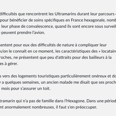
s difficultés que rencontrent les Ultramarins durant leur parcours
re pour bénéficier de soins spécifiques en France hexagonale, no
 leur phase de convalescence, quand ils sont encore sous survei
e peuvent prendre l’avion.
ntent pour eux des difficultés de nature à compliquer leur
’on le connaît en ce moment, les caractéristiques des « locatair
roches, ne présentent que peu d'attraits pour des bailleurs à la
s à gérer.
s vers des logements touristiques particulièrement onéreux et do
Il y a quelques semaines, un ancien malade me disait que ses proch
 mois pour s’assurer un toit.
ramarin qui n’a pas de famille dans l’Hexagone. Dans une pério
 sont anormalement nombreuses, il faut s'en préoccuper.