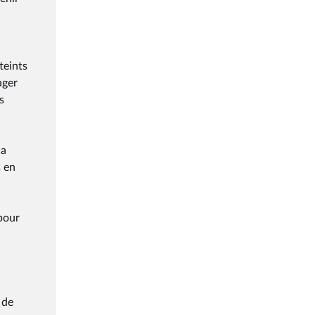
teints
ager
s
la
s en
pour
 de