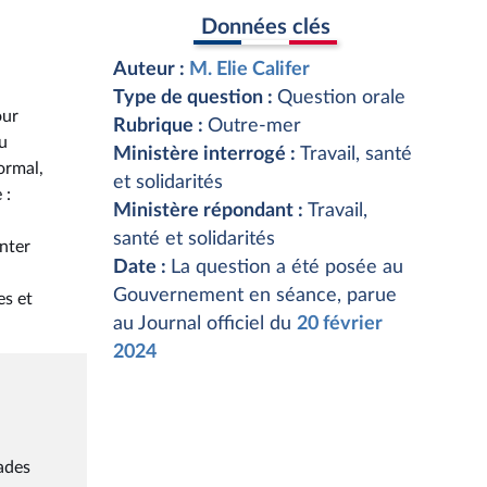
Données clés
Auteur :
M. Elie Califer
Type de question :
Question orale
our
Rubrique :
Outre-mer
u
Ministère interrogé :
Travail, santé
ormal,
et solidarités
 :
Ministère répondant :
Travail,
santé et solidarités
enter
Date :
La question a été posée au
Gouvernement en séance, parue
es et
au Journal officiel du
20 février
2024
lades