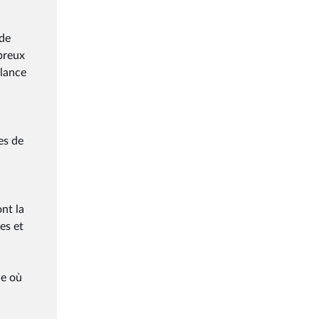
 de
mbreux
llance
es de
nt la
es et
de où