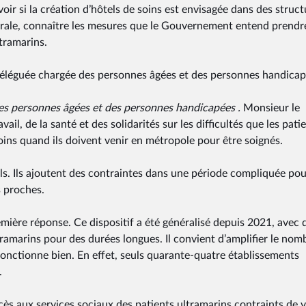
oir si la création d’hôtels de soins est envisagée dans des struct
nérale, connaître les mesures que le Gouvernement entend prendr
tramarins.
déléguée chargée des personnes âgées et des personnes handicap
es personnes âgées et des personnes handicapées .
Monsieur le
vail, de la santé et des solidarités sur les difficultés que les pati
ins quand ils doivent venir en métropole pour être soignés.
ls. Ils ajoutent des contraintes dans une période compliquée pou
s proches.
emière réponse. Ce dispositif a été généralisé depuis 2021, avec 
tramarins pour des durées longues. Il convient d’amplifier le nom
 fonctionne bien. En effet, seuls quarante-quatre établissements
.
ès aux services sociaux des patients ultramarins contraints de v