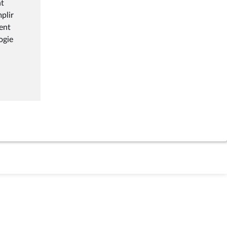
nt
plir
ment
ogie