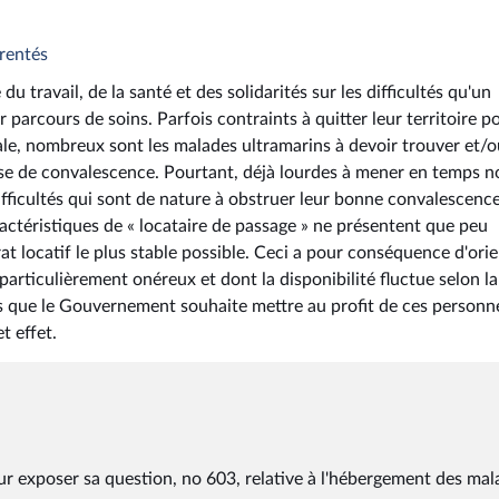
arentés
du travail, de la santé et des solidarités sur les difficultés qu'un
parcours de soins. Parfois contraints à quitter leur territoire p
ale, nombreux sont les malades ultramarins à devoir trouver et/o
ase de convalescence. Pourtant, déjà lourdes à mener en temps n
fficultés qui sont de nature à obstruer leur bonne convalescence
actéristiques de « locataire de passage » ne présentent que peu
rat locatif le plus stable possible. Ceci a pour conséquence d'ori
articulièrement onéreux et dont la disponibilité fluctue selon la
ns que le Gouvernement souhaite mettre au profit de ces personn
t effet.
pour exposer sa question, no 603, relative à l'hébergement des ma