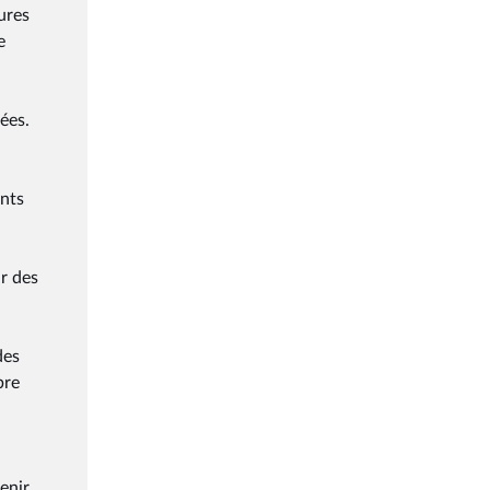
ures
e
ées.
ents
r des
des
bre
enir