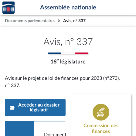
Accèder
Aller au contenu
Aller en bas de la page
Assemblée nationale
à la
page
Documents parlementaires
Avis, n° 337
d'accueil
Avis, n° 337
e
16
législature
Avis sur le projet de loi de finances pour 2023 (n°273),
n° 337
.
Accéder au dossier
législatif
Commission des
finances
Document