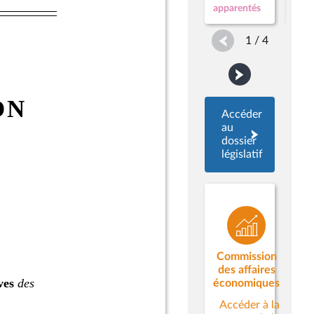
Rena
apparentés
1 / 4
Accéder
au
dossier
législatif
Commission
des affaires
économiques
Accéder à la