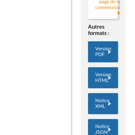
page de la
commission
Autres
formats :
Version
PDF
Version
HTML
Notice
XML
Notice
JSON