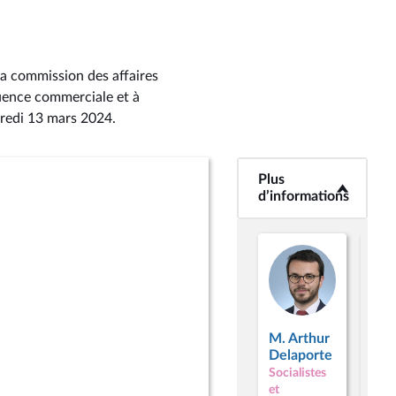
la commission des affaires
luence commerciale et à
credi 13 mars 2024
.
Plus
<b>Plus
d’informations</b>
d’informations
M. Arthur
M.
Delaporte
Sté
Socialistes
Voj
et