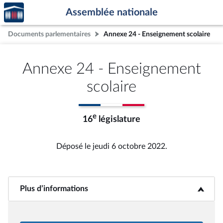
Accèder
Aller au contenu
Aller en bas de la page
Assemblée nationale
à la
page
Documents parlementaires
Annexe 24 - Enseignement scolaire
d'accueil
Annexe 24 - Enseignement
scolaire
e
16
législature
Déposé le jeudi 6 octobre 2022.
Plus d’informations
<b>Plus d’informations</b>