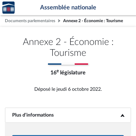
Accèder
Aller au contenu
Aller en bas de la page
Assemblée nationale
à la
page
Documents parlementaires
Annexe 2 - Économie : Tourisme
d'accueil
Annexe 2 - Économie :
Tourisme
e
16
législature
Déposé le jeudi 6 octobre 2022.
Plus d’informations
<b>Plus d’informations</b>