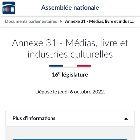
Accèder
Aller au contenu
Aller en bas de la page
Assemblée nationale
à la
page
Documents parlementaires
Annexe 31 - Médias, livre et industries culturelles
d'accueil
Annexe 31 - Médias, livre et
industries culturelles
e
16
législature
Déposé le jeudi 6 octobre 2022.
Plus d’informations
<b>Plus d’informations</b>