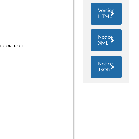
Version
HTML
Notice
XML
Notice
JSON