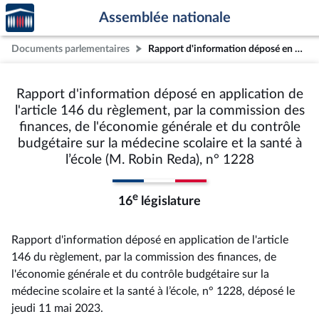
Accèder
Aller au contenu
Aller en bas de la page
Assemblée nationale
à la
page
Documents parlementaires
Rapport d'information déposé en application de l'article 146 du règlement, par la commission des finances, de l'économie générale et du contrôle budgétaire sur la médecine scolaire et la santé à l’école (M. Robin Reda), n° 1228
d'accueil
Rapport d'information déposé en application de
l'article 146 du règlement, par la commission des
finances, de l'économie générale et du contrôle
budgétaire sur la médecine scolaire et la santé à
l’école (M. Robin Reda), n° 1228
e
16
législature
Rapport d'information déposé en application de l'article
146 du règlement, par la commission des finances, de
l'économie générale et du contrôle budgétaire sur la
médecine scolaire et la santé à l’école, n° 1228
, déposé le
jeudi 11 mai 2023
.