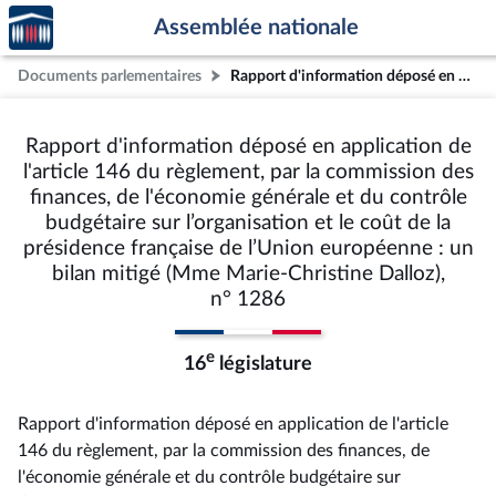
Accèder
Aller au contenu
Aller en bas de la page
Assemblée nationale
à la
page
Documents parlementaires
Rapport d'information déposé en application de l'article 146 du règlement, par la commission des finances, de l'économie générale et du contrôle budgétaire sur l’organisation et le coût de la présidence française de l’Union européenne : un bilan mitigé (Mme Marie-Christine Dalloz), n° 1286
d'accueil
Rapport d'information déposé en application de
l'article 146 du règlement, par la commission des
finances, de l'économie générale et du contrôle
budgétaire sur l’organisation et le coût de la
présidence française de l’Union européenne : un
bilan mitigé (Mme Marie-Christine Dalloz),
n° 1286
e
16
législature
Rapport d'information déposé en application de l'article
146 du règlement, par la commission des finances, de
l'économie générale et du contrôle budgétaire sur