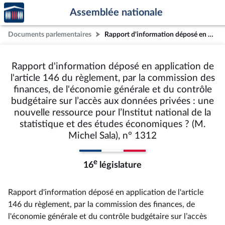
Accèder
Aller au contenu
Aller en bas de la page
Assemblée nationale
à la
page
Documents parlementaires
Rapport d'information déposé en application de l'article 146 du règlement, par la commission des finances, de l'économie générale et du contrôle budgétaire sur l’accès aux données privées : une nouvelle ressource pour l’Institut national de la statistique et des études économiques ? (M. Michel Sala), n° 1312
d'accueil
Rapport d'information déposé en application de
l'article 146 du règlement, par la commission des
finances, de l'économie générale et du contrôle
budgétaire sur l’accès aux données privées : une
nouvelle ressource pour l’Institut national de la
statistique et des études économiques ? (M.
Michel Sala), n° 1312
e
16
législature
Rapport d'information déposé en application de l'article
146 du règlement, par la commission des finances, de
l'économie générale et du contrôle budgétaire sur l’accès