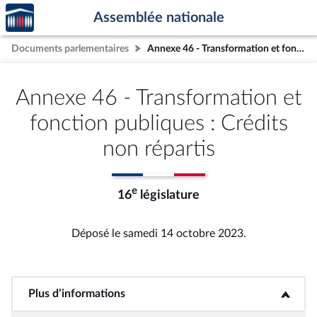
Accèder
Aller au contenu
Aller en bas de la page
Assemblée nationale
à la
page
Documents parlementaires
Annexe 46 - Transformation et fonction publiques : Crédits non répartis
d'accueil
Annexe 46 - Transformation et
fonction publiques : Crédits
non répartis
e
16
législature
Déposé le samedi 14 octobre 2023.
Plus d’informations
<b>Plus d’informations</b>