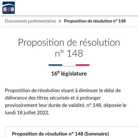
Accèder
Aller au contenu
Aller en bas de la page
à la
page
Documents parlementaires
Proposition de résolution n° 148
d'accueil
Proposition de résolution
n° 148
e
16
législature
Proposition de résolution visant à diminuer le délai de
délivrance des titres sécurisés et à prolonger
provisoirement leur durée de validité, n° 148
, déposée le
lundi 18 juillet 2022
.
Proposition de résolution n° 148 (Sommaire)