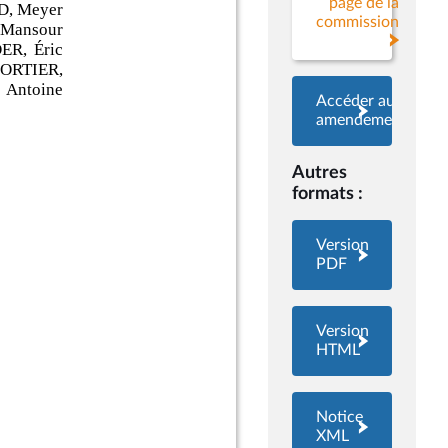
page de la
commission
Accéder aux
amendements
Autres
formats :
Version
PDF
Version
HTML
Notice
XML