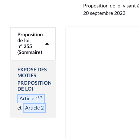
Proposition de loi visant 
20 septembre 2022
.
Proposition
<b>Proposition de
de loi,
loi, n° 255
n° 255
(Sommaire)</b>
(Sommaire)
EXPOSÉ DES
MOTIFS
PROPOSITION
DE LOI
er
Article 1
Article 2