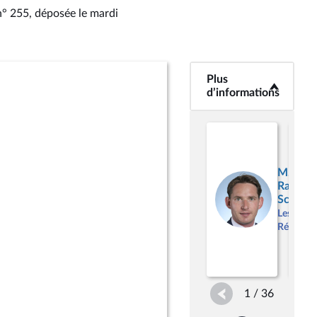
 n° 255
, déposée le mardi
Plus
<b>Plus
d’informations</b>
d’informations
M.
Raphaë
Schelle
M.
Les
Thi
Républic
Baz
Les
Répu
1 / 36