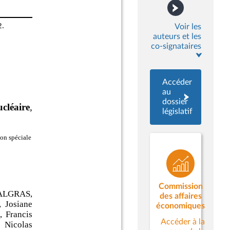
Voir les
auteurs et les
co-signataires
Accéder
au
dossier
législatif
Commission
des affaires
économiques
Accéder à la