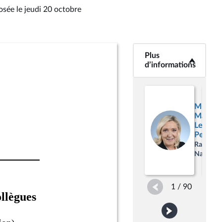
osée le jeudi 20 octobre
Plus
<b>Plus
d’informations</b>
d’informations
Mme
Marine
Le
Pen
Rassemb
National
1 / 90