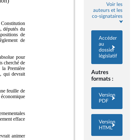
Voir les
auteurs et les
co-signataires
Accéder
au
dossier
législatif
Autres
formats :
Version
PDF
Version
HTML