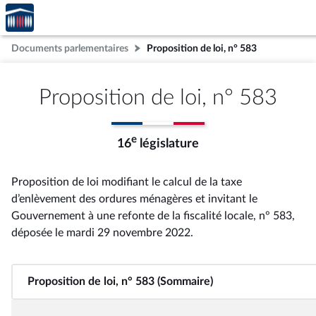
Accèder
Aller au contenu
Aller en bas de la page
à la
page
Documents parlementaires
Proposition de loi, n° 583
d'accueil
Proposition de loi, n° 583
e
16
législature
Proposition de loi modifiant le calcul de la taxe
d’enlèvement des ordures ménagères et invitant le
Gouvernement à une refonte de la fiscalité locale, n° 583
,
déposée le mardi 29 novembre 2022
.
Proposition de loi, n° 583 (Sommaire)