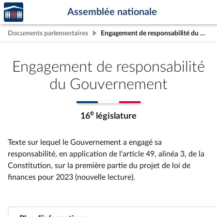
Accèder
Aller au contenu
Aller en bas de la page
Assemblée nationale
à la
page
Documents parlementaires
Engagement de responsabilité du Gouvernement
d'accueil
Engagement de responsabilité
du Gouvernement
e
16
législature
Texte sur lequel le Gouvernement a engagé sa
responsabilité, en application de l'article 49, alinéa 3, de la
Constitution, sur la première partie du projet de loi de
finances pour 2023 (nouvelle lecture)
.