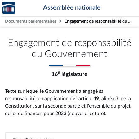
Accèder
Aller au contenu
Aller en bas de la page
Assemblée nationale
à la
page
Documents parlementaires
Engagement de responsabilité du Gouvernement
d'accueil
Engagement de responsabilité
du Gouvernement
e
16
législature
Texte sur lequel le Gouvernement a engagé sa
responsabilité, en application de l'article 49, alinéa 3, de la
Constitution, sur la seconde partie et l'ensemble du projet
de loi de finances pour 2023 (nouvelle lecture)
.