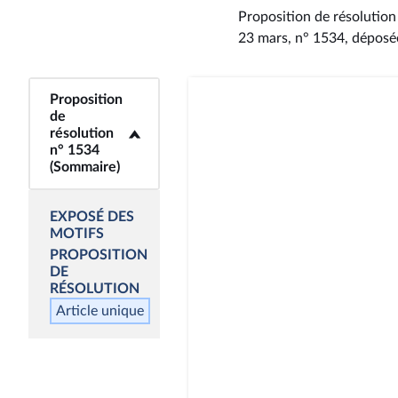
Proposition de résolutio
23 mars, n° 1534
, déposé
Proposition
<b>Proposition de
de
résolution n° 1534
résolution
(Sommaire)</b>
n° 1534
(Sommaire)
EXPOSÉ DES
MOTIFS
PROPOSITION
DE
RÉSOLUTION
Article unique