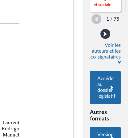
et s
et sociale
1 / 75
Voir les
auteurs et les
co-signataires
Accéder
au
dossier
législatif
Autres
formats :
Version