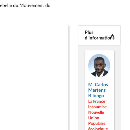
 rebelle du Mouvement du
Plus
<b>Plus
d’informations</b>
d’informations
M. Carlos
M. 
Martens
Le G
Bilongo
La F
La France
inso
insoumise -
Nouv
Nouvelle
Uni
Union
Popu
Populaire
écol
écologique