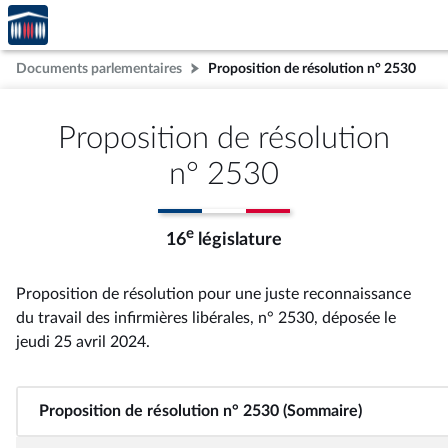
Accèder
Aller au contenu
Aller en bas de la page
à la
page
Documents parlementaires
Proposition de résolution n° 2530
d'accueil
Proposition de résolution
n° 2530
e
16
législature
Proposition de résolution pour une juste reconnaissance
du travail des infirmières libérales, n° 2530
, déposée le
jeudi 25 avril 2024
.
Proposition de résolution n° 2530 (Sommaire)