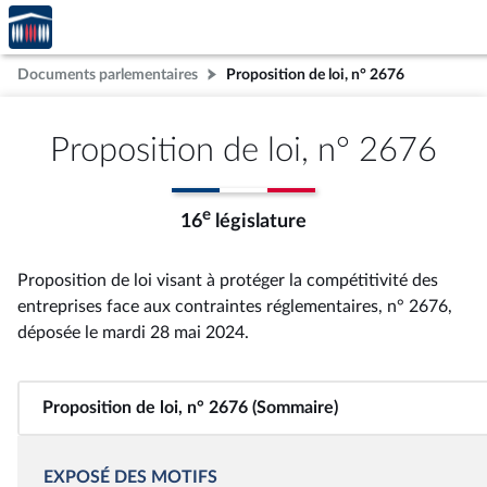
Accèder
Aller au contenu
Aller en bas de la page
à la
page
Documents parlementaires
Proposition de loi, n° 2676
d'accueil
Proposition de loi, n° 2676
e
16
législature
Proposition de loi visant à protéger la compétitivité des
entreprises face aux contraintes réglementaires, n° 2676
,
déposée le mardi 28 mai 2024
.
Proposition de loi, n° 2676 (Sommaire)
EXPOSÉ DES MOTIFS