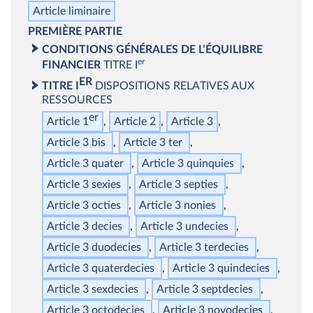
Article liminaire
PREMIÈRE PARTIE
CONDITIONS GÉNÉRALES DE L’ÉQUILIBRE
er
FINANCIER
TITRE I
ER
TITRE I
DISPOSITIONS RELATIVES AUX
RESSOURCES
er
Article 1
Article 2
Article 3
Article 3
bis
Article 3
ter
Article 3
quater
Article 3
quinquies
Article 3
sexies
Article 3
septies
Article 3
octies
Article 3
nonies
Article 3
decies
Article 3
undecies
Article 3
duodecies
Article 3
terdecies
Article 3
quaterdecies
Article 3
quindecies
Article 3
sexdecies
Article 3
septdecies
Article 3
octodecies
Article 3
novodecies