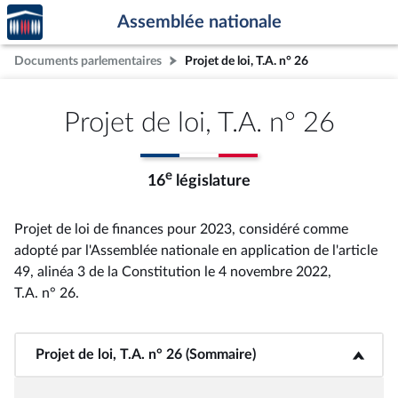
Accèder
Aller au contenu
Aller en bas de la page
Assemblée nationale
à la
page
Documents parlementaires
Projet de loi, T.A. n° 26
d'accueil
Projet de loi, T.A. n° 26
e
16
législature
Projet de loi de finances pour 2023, considéré comme
adopté par l'Assemblée nationale en application de l'article
49, alinéa 3 de la Constitution le 4 novembre 2022,
T.A. n° 26
.
Projet de loi, T.A. n° 26 (Sommaire)
<b>Projet de loi, T.A. n° 26 (Sommaire)</b>