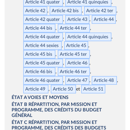
Article 41
quater
Article 41
quinquies
Article 42
Article 42
bis
Article 42
ter
Article 42
quater
Article 43
Article 44
Article 44
bis
Article 44
ter
Article 44
quater
Article 44
quinquies
Article 44
sexies
Article 45
Article 45
bis
Article 45
ter
Article 45
quater
Article 46
Article 46
bis
Article 46
ter
Article 46
quater
Article 47
Article 48
Article 49
Article 50
Article 51
ÉTAT
A
VOIES ET MOYENS
ÉTAT
B
RÉPARTITION, PAR MISSION ET
PROGRAMME,
DES CRÉDITS DU BUDGET
GÉNÉRAL
ÉTAT
C
RÉPARTITION, PAR MISSION ET
PROGRAMME,
DES CRÉDITS DES BUDGETS