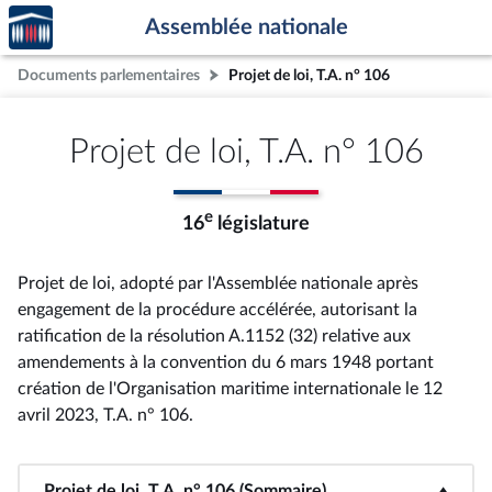
Accèder
Aller au contenu
Aller en bas de la page
Assemblée nationale
à la
page
Documents parlementaires
Projet de loi, T.A. n° 106
d'accueil
Projet de loi, T.A. n° 106
e
16
législature
Projet de loi, adopté par l'Assemblée nationale après
engagement de la procédure accélérée, autorisant la
ratification de la résolution A.1152 (32) relative aux
amendements à la convention du 6 mars 1948 portant
création de l'Organisation maritime internationale le 12
avril 2023, T.A. n° 106
.
Projet de loi, T.A. n° 106 (Sommaire)
<b>Projet de loi, T.A. n° 106 (Sommaire)</b>