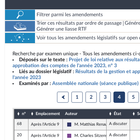
Filtrer parmi les amendements
Trier ces résultats par ordre de passage
Génére
Générer une liasse RTF
Voir tous les amendements législatifs sur open 
Recherche par examen unique - Tous les amendements ci-d
Déposés sur le texte :
Projet de loi relative aux résult
approbation des comptes de l'année 2023, n° 3
Liés au dossier législatif :
Résultats de la gestion et a
l'année 2023
Examinés par :
Assemblée nationale (séance publique)
1
2
3
4
5
n°
Emplacement
Auteur
État
S
68
A discuter
Après l'Article 9
M. Matthias Renault
Rassemblement National
20
A discuter
Après l'Article 9
M. Charles Sitzenstuhl
Ensemble pour la République