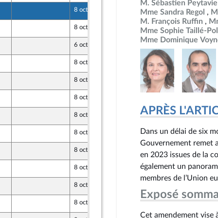
M. Sébastien Peytavie
8 octobre 2024
Mme Sandra Regol
M
M. François Ruffin
Mm
8 octobre 2024
Mme Sophie Taillé-Pol
opulaire
Mme Dominique Voyn
6 octobre 2024
8 octobre 2024
8 octobre 2024
8 octobre 2024
opulaire
APRÈS L'ARTICLE
8 octobre 2024
opulaire
Dans un délai de six mo
8 octobre 2024
opulaire
Gouvernement remet au 
8 octobre 2024
en 2023 issues de la co
opulaire
également un panorama 
8 octobre 2024
opulaire
membres de l’Union eu
8 octobre 2024
Exposé somma
8 octobre 2024
Cet amendement vise à 