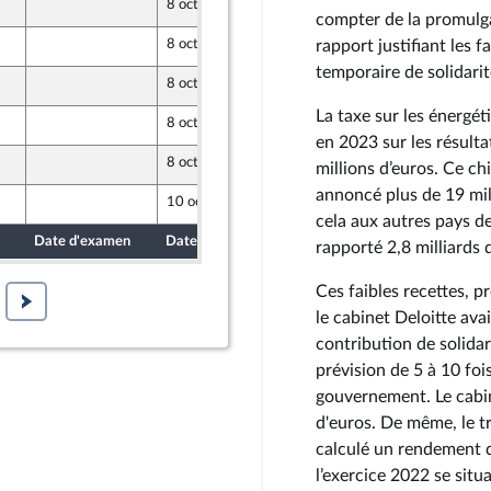
8 octobre 2024
compter de la promulga
8 octobre 2024
rapport justifiant les 
temporaire de solidarit
8 octobre 2024
La taxe sur les énergét
8 octobre 2024
opulaire
en 2023 sur les résult
8 octobre 2024
millions d’euros. Ce ch
opulaire
annoncé plus de 19 mil
10 octobre 2024
cela aux autres pays de
Date d'examen
Date de dépôt
rapporté 2,8 milliards 
Ces faibles recettes, 
le cabinet Deloitte ava
contribution de solidari
prévision de 5 à 10 fois
gouvernement. Le cabin
d'euros. De même, le tr
calculé un rendement d
l’exercice 2022 se situa