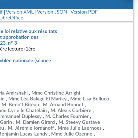
if
Version XML
Version JSON
Version PDF
ibreOffice
e loi relative aux résultats
nt approbation des
23, n° 3
ère lecture (1ère
blée nationale (séance
ia Amirshahi
Mme Christine Arrighi
in
Mme Léa Balage El Mariky
Mme Lisa Belluco
M. Benoît Biteau
M. Arnaud Bonnet
e Cyrielle Chatelain
M. Alexis Corbière
Emmanuel Duplessy
M. Charles Fournier
Garin
M. Damien Girard
M. Steevy Gustave
eu
M. Jérémie Iordanoff
Mme Julie Laernoes
Benjamin Lucas-Lundy
Mme Julie Ozenne