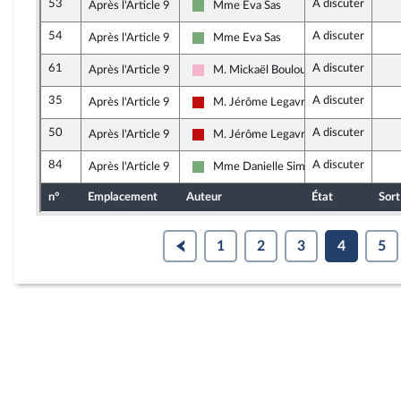
53
A discuter
Après l'Article 9
Mme Eva Sas
Écologiste et Social
54
A discuter
Après l'Article 9
Mme Eva Sas
Écologiste et Social
61
A discuter
Après l'Article 9
M. Mickaël Bouloux
Socialistes et apparentés
35
A discuter
Après l'Article 9
M. Jérôme Legavre
La France insoumise - Nouveau Front P
50
A discuter
Après l'Article 9
M. Jérôme Legavre
La France insoumise - Nouveau Front P
84
A discuter
Après l'Article 9
Mme Danielle Simonnet
Écologiste et Social
n°
Emplacement
Auteur
État
Sort
1
2
3
4
5