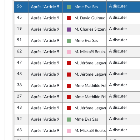
56
A discuter
Après l'Article 9
Mme Eva Sas
Écologiste et Social
45
A discuter
Après l'Article 9
M. David Guiraud
La France insoumise - Nouveau Front P
19
A discuter
Après l'Article 9
M. Charles Sitzenstuhl
Ensemble pour la République
51
A discuter
Après l'Article 9
Mme Eva Sas
Écologiste et Social
62
A discuter
Après l'Article 9
M. Mickaël Bouloux
Socialistes et apparentés
47
A discuter
Après l'Article 9
M. Jérôme Legavre
La France insoumise - Nouveau Front P
48
A discuter
Après l'Article 9
M. Jérôme Legavre
La France insoumise - Nouveau Front P
38
A discuter
Après l'Article 9
Mme Mathilde Feld
La France insoumise - Nouveau Front P
27
A discuter
Après l'Article 9
Mme Mathilde Feld
La France insoumise - Nouveau Front P
43
A discuter
Après l'Article 9
M. Jérôme Legavre
La France insoumise - Nouveau Front P
52
A discuter
Après l'Article 9
Mme Eva Sas
Écologiste et Social
63
A discuter
Après l'Article 9
M. Mickaël Bouloux
Socialistes et apparentés