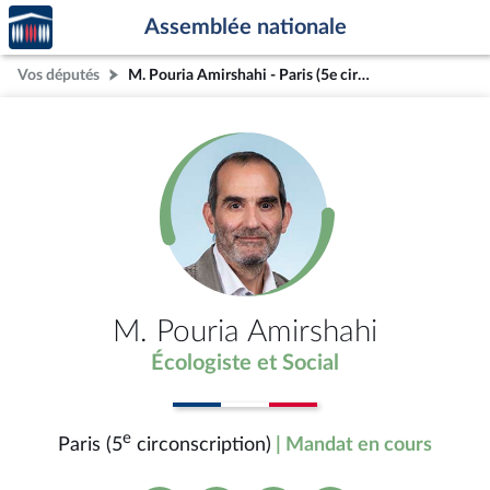
Accèder
Aller au contenu
Aller en bas de la page
Assemblée nationale
à la
page
Vos députés
M. Pouria Amirshahi - Paris (5e circonscription)
d'accueil
M. Pouria Amirshahi
Écologiste et Social
e
Paris (5
circonscription)
| Mandat en cours