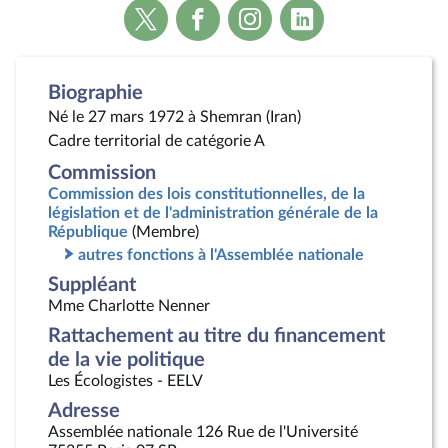
Voir
Voir
Voir
Voir
la
la
la
la
page
page
page
page
Twitter
Facebook
Instagram
Linkedin
Biographie
Né le 27 mars 1972 à Shemran (Iran)
Cadre territorial de catégorie A
Commission
Commission des lois constitutionnelles, de la
législation et de l'administration générale de la
République
(Membre)
autres fonctions à l'Assemblée nationale
Suppléant
Mme Charlotte Nenner
Rattachement au titre du financement
de la vie politique
Les Écologistes - EELV
Adresse
Assemblée nationale 126 Rue de l'Université