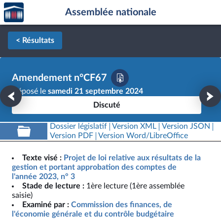
Accèder
Aller au contenu
Aller en bas de la page
Assemblée nationale
à la
page
d'accueil
< Résultats
Amendement n°CF67
Déposé le
samedi 21 septembre 2024
Discuté
Dossier législatif
Version XML
Version JSON
Version PDF
Version Word/LibreOffice
Texte visé :
Projet de loi relative aux résultats de la
gestion et portant approbation des comptes de
l'année 2023, n° 3
Stade de lecture :
1ère lecture (1ère assemblée
saisie)
Examiné par :
Commission des finances, de
l'économie générale et du contrôle budgétaire