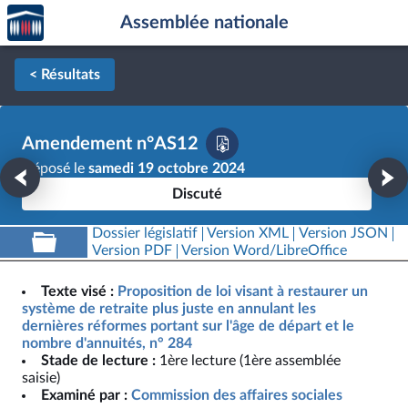
Accèder
Aller au contenu
Aller en bas de la page
Assemblée nationale
à la
page
d'accueil
< Résultats
Amendement n°AS12
Déposé le
samedi 19 octobre 2024
Discuté
Dossier législatif
Version XML
Version JSON
Version PDF
Version Word/LibreOffice
Texte visé :
Proposition de loi visant à restaurer un
système de retraite plus juste en annulant les
dernières réformes portant sur l'âge de départ et le
nombre d'annuités, n° 284
Stade de lecture :
1ère lecture (1ère assemblée
saisie)
Examiné par :
Commission des affaires sociales