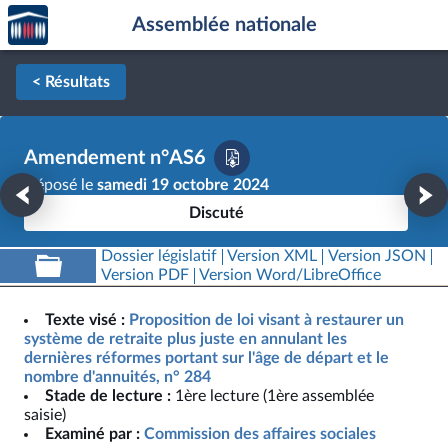
Accèder
Aller au contenu
Aller en bas de la page
Assemblée nationale
à la
page
d'accueil
< Résultats
Amendement n°AS6
Déposé le
samedi 19 octobre 2024
Discuté
Dossier législatif
Version XML
Version JSON
Version PDF
Version Word/LibreOffice
Texte visé :
Proposition de loi visant à restaurer un
système de retraite plus juste en annulant les
dernières réformes portant sur l'âge de départ et le
nombre d'annuités, n° 284
Stade de lecture :
1ère lecture (1ère assemblée
saisie)
Examiné par :
Commission des affaires sociales