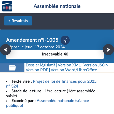
Accèder
Aller au contenu
Aller en bas de la page
Assemblée nationale
à la
page
d'accueil
< Résultats
Amendement n°I-1005
Déposé le
jeudi 17 octobre 2024
Irrecevable 40
Dossier législatif
Version XML
Version JSON
Version PDF
Version Word/LibreOffice
Texte visé :
Projet de loi de finances pour 2025,
n° 324
Stade de lecture :
1ère lecture (1ère assemblée
saisie)
Examiné par :
Assemblée nationale (séance
publique)