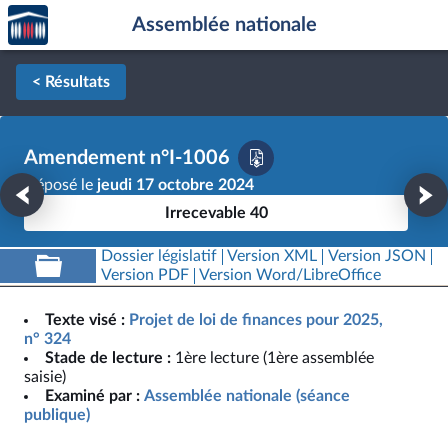
Accèder
Aller au contenu
Aller en bas de la page
Assemblée nationale
à la
page
d'accueil
< Résultats
Amendement n°I-1006
Déposé le
jeudi 17 octobre 2024
Irrecevable 40
Dossier législatif
Version XML
Version JSON
Version PDF
Version Word/LibreOffice
Texte visé :
Projet de loi de finances pour 2025,
n° 324
Stade de lecture :
1ère lecture (1ère assemblée
saisie)
Examiné par :
Assemblée nationale (séance
publique)