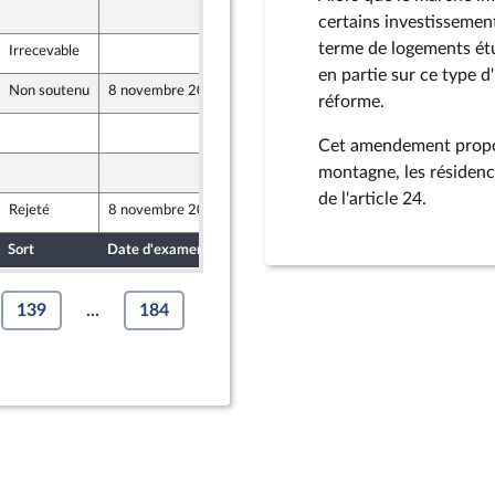
19 octobre 2024
certains investissemen
 et Territoires
terme de logements ét
Irrecevable
19 octobre 2024
en partie sur ce type d
Non soutenu
8 novembre 2024
16 octobre 2024
réforme.
15 octobre 2024
Cet amendement propos
16 octobre 2024
montagne, les résidence
de l'article 24.
Rejeté
8 novembre 2024
18 octobre 2024
Sort
Date d'examen
Date de dépôt
139
...
184