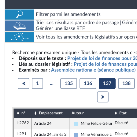
Filtrer parmi les amendements
Trier ces résultats par ordre de passage
Génére
Générer une liasse RTF
Voir tous les amendements législatifs sur open 
Recherche par examen unique - Tous les amendements ci-d
Déposés sur le texte :
Projet de loi de finances pour 2
Liés au dossier législatif :
Projet de loi de finances po
Examinés par :
Assemblée nationale (séance publique)
1
...
135
136
137
138
n°
Emplacement
Auteur
État
I-2762
Discuté
Article 24
Mme Félicie Gérard
Horizons & Indépendants
I-291
Discuté
Article 24, alinéa 2
Mme Véronique Louwagie
Droite Républicaine