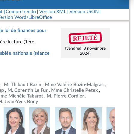
if
Compte rendu
Version XML
Version JSON
ersion Word/LibreOffice
de loi de finances pour
REJETÉ
ère lecture (1ère
(vendredi 8 novembre
blée nationale (séance
2024)
d
M. Thibault Bazin
Mme Valérie Bazin-Malgras
up
M. Corentin Le Fur
Mme Christelle Petex
me Michèle Tabarot
M. Pierre Cordier
. Jean-Yves Bony