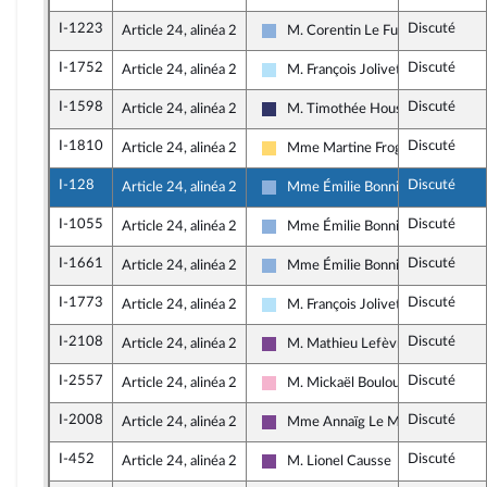
I-1223
Discuté
Article 24, alinéa 2
M. Corentin Le Fur
Droite Républicaine
I-1752
Discuté
Article 24, alinéa 2
M. François Jolivet
Horizons & Indépendants
I-1598
Discuté
Article 24, alinéa 2
M. Timothée Houssin
Rassemblement National
I-1810
Discuté
Article 24, alinéa 2
Mme Martine Froger
Libertés, Indépendants, Outre-mer
I-128
Discuté
Article 24, alinéa 2
Mme Émilie Bonnivard
Droite Républicaine
I-1055
Discuté
Article 24, alinéa 2
Mme Émilie Bonnivard
Droite Républicaine
I-1661
Discuté
Article 24, alinéa 2
Mme Émilie Bonnivard
Droite Républicaine
I-1773
Discuté
Article 24, alinéa 2
M. François Jolivet
Horizons & Indépendants
I-2108
Discuté
Article 24, alinéa 2
M. Mathieu Lefèvre
Ensemble pour la République
I-2557
Discuté
Article 24, alinéa 2
M. Mickaël Bouloux
Socialistes et apparentés
I-2008
Discuté
Article 24, alinéa 2
Mme Annaïg Le Meur
Ensemble pour la République
I-452
Discuté
Article 24, alinéa 2
M. Lionel Causse
Ensemble pour la République