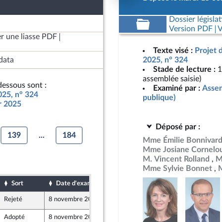
Dossier législat
Version PDF
V
r une liasse PDF
Texte visé :
Projet 
data
2025, n° 324
Stade de lecture :
1
assemblée saisie)
essous sont :
Examiné par :
Assem
025, n° 324
publique)
ur 2025
Déposé par :
139
...
184
Mme Émilie Bonnivar
Mme Josiane Cornelo
M. Vincent Rolland
M
Mme Sylvie Bonnet
M
Sort
Date d'examen
Date de dépôt
Rejeté
8 novembre 2024
19 octobre 2024
Adopté
8 novembre 2024
16 octobre 2024