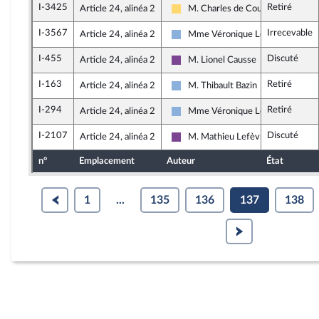
I-3425
Retiré
Article 24, alinéa 2
M. Charles de Courson
Libertés, Indépendants, Outre-mer
I-3567
Irrecevable
Article 24, alinéa 2
Mme Véronique Louwagie
Droite Républicaine
I-455
Discuté
Article 24, alinéa 2
M. Lionel Causse
Ensemble pour la République
I-163
Retiré
Article 24, alinéa 2
M. Thibault Bazin
Droite Républicaine
I-294
Retiré
Article 24, alinéa 2
Mme Véronique Louwagie
Droite Républicaine
I-2107
Discuté
Article 24, alinéa 2
M. Mathieu Lefèvre
Ensemble pour la République
n°
Emplacement
Auteur
État
1
...
135
136
137
138