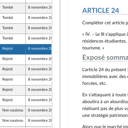
Tombé
8 novembre 2024
17 octobre 2024
ARTICLE 24
Tombé
8 novembre 2024
18 octobre 2024
Compléter cet article pa
Tombé
8 novembre 2024
18 octobre 2024
« IV. – Le III s’appliq
Tombé
8 novembre 2024
18 octobre 2024
résidences étudiantes, 
 et Territoires
tourisme. »
Rejeté
8 novembre 2024
15 octobre 2024
Exposé somma
Rejeté
8 novembre 2024
17 octobre 2024
Rejeté
8 novembre 2024
18 octobre 2024
L'article 24 du présent
immobilières avec des 
Rejeté
8 novembre 2024
18 octobre 2024
forcées, etc.
Rejeté
8 novembre 2024
18 octobre 2024
En s'attaquant à toute 
Rejeté
8 novembre 2024
19 octobre 2024
aboutira à un alourdis
réalisant pas de plus-v
Non soutenu
8 novembre 2024
18 octobre 2024
une stratégie patrimoni
Non soutenu
8 novembre 2024
16 octobre 2024
Alors que le marché imm