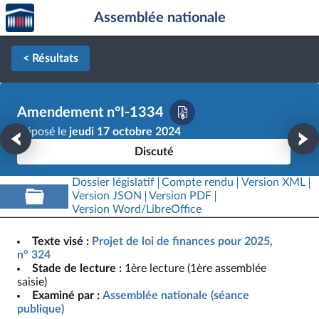
Accèder
Aller au contenu
Aller en bas de la page
Assemblée nationale
à la
page
d'accueil
< Résultats
Amendement n°I-1334
Déposé le
jeudi 17 octobre 2024
Discuté
Dossier législatif
Compte rendu
Version XML
Version JSON
Version PDF
Version Word/LibreOffice
Texte visé :
Projet de loi de finances pour 2025,
n° 324
Stade de lecture :
1ère lecture (1ère assemblée
saisie)
Examiné par :
Assemblée nationale (séance
publique)