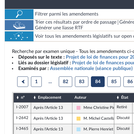
Filtrer parmi les amendements
Trier ces résultats par ordre de passage
Génére
Générer une liasse RTF
Voir tous les amendements législatifs sur open 
Recherche par examen unique - Tous les amendements ci-d
Déposés sur le texte :
Projet de loi de finances pour 2
Liés au dossier législatif :
Projet de loi de finances po
Examinés par :
Assemblée nationale (séance publique)
1
...
82
83
84
85
86
n°
Emplacement
Auteur
État
I-2007
Retiré
Après l'Article 13
Mme Christine Pirès Beaune
Socialistes et apparentés
I-2642
Discuté
Après l'Article 13
M. Michel Castellani
Libertés, Indépendants, Outre-m
I-3465
Discuté
Après l'Article 13
M. Pierre Henriet
Horizons & Indépendants