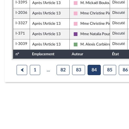
I-3395
Discuté
Après l'Article 13
M. Mickaël Bouloux
Socialistes et apparentés
I-2036
Discuté
Après l'Article 13
Mme Christine Pirès Beaune
Socialistes et apparentés
I-3327
Discuté
Après l'Article 13
Mme Christine Pirès Beaune
Socialistes et apparentés
I-371
Discuté
Après l'Article 13
Mme Natalia Pouzyreff
Ensemble pour la République
I-3039
Discuté
Après l'Article 13
M. Alexis Corbière
Écologiste et Social
n°
Emplacement
Auteur
État
1
...
82
83
84
85
86