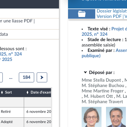
Dossier législat
Version PDF
V
r une liasse PDF
Texte visé :
Projet 
data
2025, n° 324
Stade de lecture :
1
assemblée saisie)
essous sont :
Examiné par :
Assem
025, n° 324
publique)
ur 2025
Déposé par :
...
184
Mme Stella Dupont
M
M. Stéphane Buchou
Mme Martine Froger
Sort
Date d'examen
Date de dépôt
M. Hubert Ott
M. La
M. Stéphane Travert
18 octobre 2024
Retiré
6 novembre 2024
19 octobre 2024
er et Territoires
Adopté
6 novembre 2024
19 octobre 2024