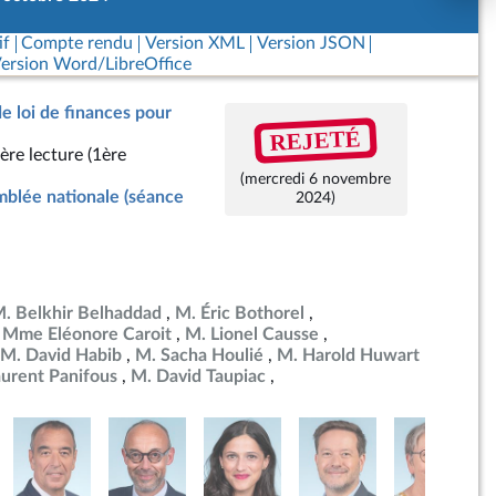
if
Compte rendu
Version XML
Version JSON
ersion Word/LibreOffice
de loi de finances pour
REJETÉ
ère lecture (1ère
(mercredi 6 novembre
blée nationale (séance
2024)
. Belkhir Belhaddad
M. Éric Bothorel
Mme Eléonore Caroit
M. Lionel Causse
M. David Habib
M. Sacha Houlié
M. Harold Huwart
urent Panifous
M. David Taupiac