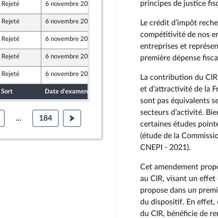
principes de justice fis
Rejeté
6 novembre 2024
19 octobre 2024
Rejeté
6 novembre 2024
18 octobre 2024
Le crédit d’impôt reche
compétitivité de nos en
Rejeté
6 novembre 2024
19 octobre 2024
entreprises et représen
Rejeté
6 novembre 2024
16 octobre 2024
première dépense fisca
Rejeté
6 novembre 2024
19 octobre 2024
La contribution du CIR 
et d’attractivité de la
Sort
Date d'examen
Date de dépôt
sont pas équivalents sel
secteurs d’activité. Bi
...
184
certaines études pointe
(étude de la Commissio
CNEPI - 2021).
Cet amendement propos
au CIR, visant un effet 
propose dans un premie
du dispositif. En effet
du CIR, bénéficie de r