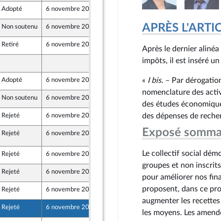
Adopté
6 novembre 2024
19 octobre 2024
APRÈS L'ARTICLE
Non soutenu
6 novembre 2024
15 octobre 2024
Retiré
6 novembre 2024
18 octobre 2024
Après le dernier alinéa 
er et Territoires
impôts, il est inséré un
18 octobre 2024
Front Populaire
«
I
bis
.
– Par dérogation 
Adopté
6 novembre 2024
16 octobre 2024
nomenclature des activit
Non soutenu
6 novembre 2024
18 octobre 2024
des études économiques
des dépenses de recher
Rejeté
6 novembre 2024
17 octobre 2024
Exposé somma
Rejeté
6 novembre 2024
25 octobre 2024
203
Le collectif social dé
Rejeté
6 novembre 2024
19 octobre 2024
groupes et non inscrits
Rejeté
6 novembre 2024
19 octobre 2024
pour améliorer nos fin
proposent, dans ce proj
Rejeté
6 novembre 2024
19 octobre 2024
augmenter les recettes 
Rejeté
6 novembre 2024
18 octobre 2024
les moyens. Les amend