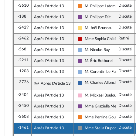
I-3610
Discuté
Après l'Article 13
M. Philippe Latombe
Les Démocrates
I-188
Discuté
Après l'Article 13
M. Philippe Fait
Ensemble pour la République
I-2429
Discuté
Après l'Article 13
M. Joël Bruneau
Libertés, Indépendants, Outre-m
I-2462
Retiré
Après l'Article 13
Mme Sophia Chikirou
La France insoumise - Nouveau 
I-568
Discuté
Après l'Article 13
M. Nicolas Ray
Droite Républicaine
I-2211
Discuté
Après l'Article 13
M. Éric Bothorel
Ensemble pour la République
I-1203
Discuté
Après l'Article 13
M. Corentin Le Fur
Droite Républicaine
I-3726
Discuté
Sous-amendement de l'amendement n°I-1
M. Charles Alloncle
Après l'Article 13
UDR
I-3404
Discuté
Après l'Article 13
M. Mickaël Bouloux
Socialistes et apparentés
I-3450
Discuté
Après l'Article 13
Mme Graziella Melchior
Ensemble pour la République
I-3608
Discuté
Après l'Article 13
Mme Perrine Goulet
Les Démocrates
I-1461
Discuté
Après l'Article 13
Mme Stella Dupont
Non inscrit